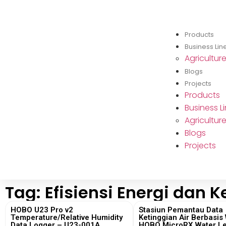
Products
Business Lin
Agricultur
Blogs
Projects
Products
Business L
Agricultur
Blogs
Projects
Tag: Efisiensi Energi dan
HOBO U23 Pro v2
Stasiun Pemantau Data
Temperature/Relative Humidity
Ketinggian Air Berbasis 
Data Logger – U23-001A
HOBO MicroRX Water Le