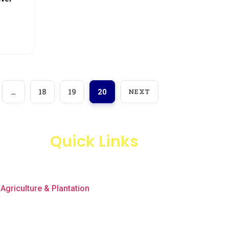
…
18
19
20
NEXT
Quick Links
Products
Business Line
Agriculture & Plantation
Blogs
Projects