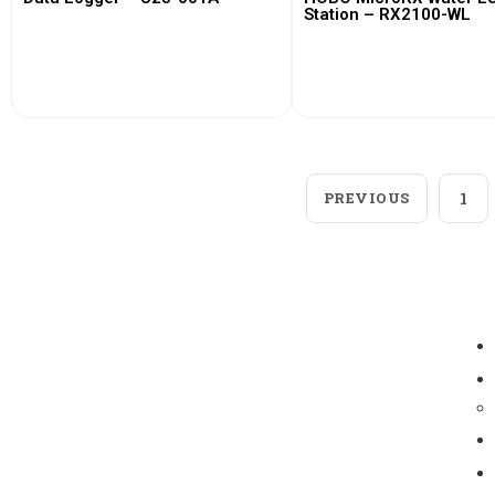
Station – RX2100-WL
View More
View More
PREVIOUS
1
Loggerindo
hadir sebagai mitra strategis
dalam penyediaan instrumen yang
mengedepankan presisi dan reliabilitas bagi
berbagai sektor industri maupun penelitian.
Sebagai pemegang keagenan tunggal resmi
produk HOBO di Indonesia, kami berkomitmen