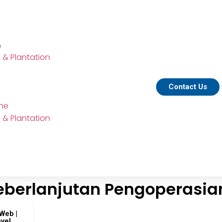
e
e & Plantation
Contact Us
ine
e & Plantation
 Keberlanjutan Pengoperasia
Web |
vel