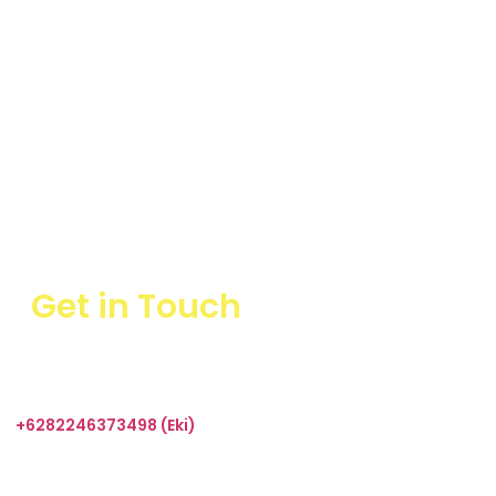
Get in Touch
+6282246373498 (Eki)
sales@taharica.com