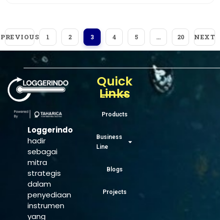
PREVIOUS
NEXT
1
2
3
4
5
…
20
Quick
Links
Products
Loggerindo
Business
hadir
Line
sebagai
mitra
Blogs
strategis
dalam
Projects
penyediaan
instrumen
yang