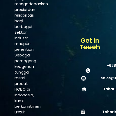
mengedepankan
presisi dan
reliabilitas
bagi
berbagai
sektor
industri
Get in
maupun
Touch
penelitian.
Sebagai
pemegang
+628
keagenan
tunggal
resmi
sales@
produk
HOBO di
Tahari
Indonesia,
kami
berkomitmen
untuk
Tahari