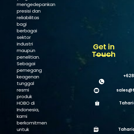
mengedepankan
presisi dan
reliabilitas
bagi
berbagai
sektor
industri
Get in
maupun
Touch
penelitian.
Sebagai
pemegang
+628
keagenan
tunggal
resmi
sales@
produk
HOBO di
Tahari
Indonesia,
kami
berkomitmen
untuk
Tahari