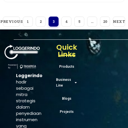
PREVIOUS
NEXT
1
2
3
4
5
…
20
Quick
Links
Products
Loggerindo
Business
hadir
Line
sebagai
mitra
Blogs
strategis
dalam
Projects
penyediaan
instrumen
yang