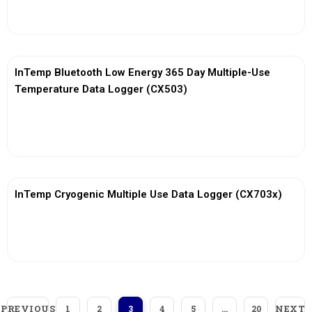
View More
InTemp Bluetooth Low Energy 365 Day Multiple-Use
Temperature Data Logger (CX503)
View More
InTemp Cryogenic Multiple Use Data Logger (CX703x)
View More
PREVIOUS
NEXT
1
2
3
4
5
…
20