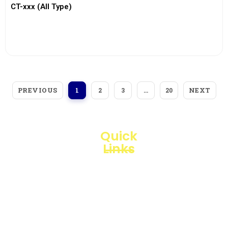
CT-xxx (All Type)
View More
PREVIOUS
NEXT
1
2
3
…
20
Quick
Links
Loggerindo
hadir
Products
sebagai
mitra
Business
strategis
Line
dalam
penyediaan
Blogs