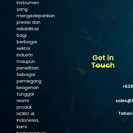
instrumen
yang
mengedepankan
presisi dan
reliabilitas
bagi
berbagai
sektor
industri
Get in
maupun
Touch
penelitian.
Sebagai
pemegang
+628
keagenan
tunggal
resmi
sales@
produk
HOBO di
Tahari
Indonesia,
kami