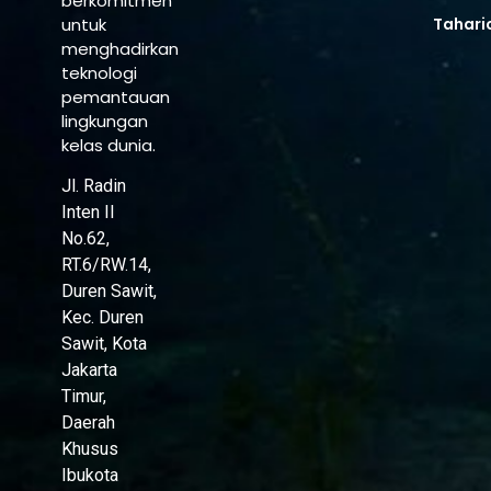
berkomitmen
untuk
Tahari
menghadirkan
teknologi
pemantauan
lingkungan
kelas dunia.
Jl. Radin
Inten II
No.62,
RT.6/RW.14,
Duren Sawit,
Kec. Duren
Sawit, Kota
Jakarta
Timur,
Daerah
Khusus
Ibukota