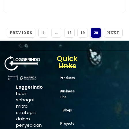
View More
PREVIOUS
NEXT
1
…
18
19
20
Quick
Links
Products
Loggerindo
Business
hadir
Line
sebagai
mitra
Blogs
strategis
dalam
Projects
penyediaan