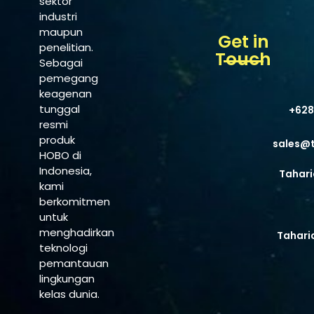
sektor
industri
maupun
Get in
penelitian.
Touch
Sebagai
pemegang
keagenan
tunggal
+628
resmi
produk
sales@
HOBO di
Indonesia,
Tahari
kami
berkomitmen
untuk
menghadirkan
Tahari
teknologi
pemantauan
lingkungan
kelas dunia.