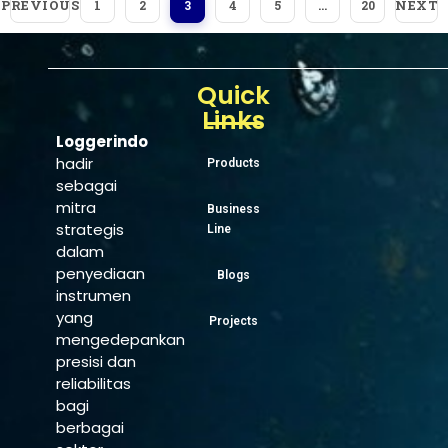
PREVIOUS
NEXT
1
2
3
4
5
…
20
Quick
Links
Loggerindo
hadir
Products
sebagai
mitra
Business
strategis
Line
dalam
penyediaan
Blogs
instrumen
yang
Projects
mengedepankan
presisi dan
reliabilitas
bagi
berbagai