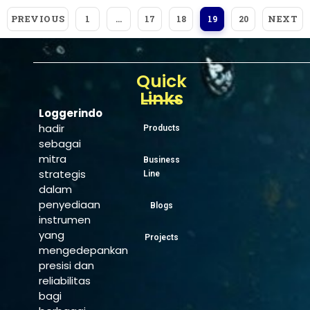
PREVIOUS
NEXT
1
…
17
18
19
20
Quick
Links
Loggerindo
hadir
Products
sebagai
mitra
Business
strategis
Line
dalam
penyediaan
Blogs
instrumen
yang
Projects
mengedepankan
presisi dan
reliabilitas
bagi