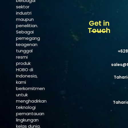
berbagai
sektor
industri
maupun
Get in
penelitian.
Touch
Sebagai
pemegang
keagenan
tunggal
+628
resmi
produk
sales@
HOBO di
Indonesia,
Tahari
kami
berkomitmen
untuk
menghadirkan
Tahari
teknologi
pemantauan
lingkungan
kelas dunia.