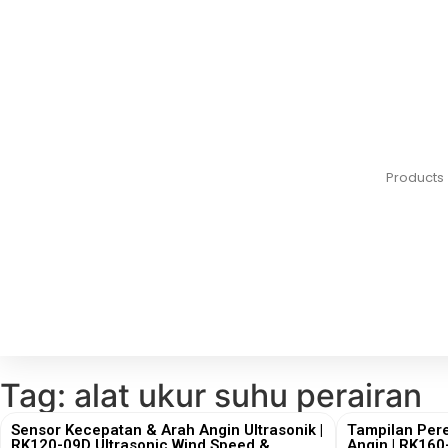
Products
Tag: alat ukur suhu perairan
Sensor Kecepatan & Arah Angin Ultrasonik |
Tampilan Per
RK120-09D Ultrasonic Wind Speed &
Angin | RK160