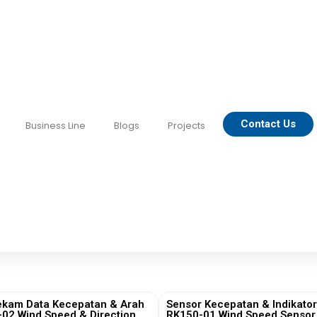
Contact Us
Business Line
Blogs
Projects
ekam Data Kecepatan & Arah
Sensor Kecepatan & Indikator
-02 Wind Speed & Direction
RK150-01 Wind Speed Sensor 