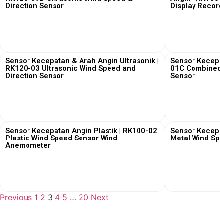
Direction Sensor
Display Recor
View More
Sensor Kecepatan & Arah Angin Ultrasonik |
Sensor Kecepa
RK120-03 Ultrasonic Wind Speed and
01C Combined
Direction Sensor
Sensor
View More
Sensor Kecepatan Angin Plastik | RK100-02
Sensor Kecep
Plastic Wind Speed Sensor Wind
Metal Wind S
Anemometer
View More
Previous
1
2
3
4
5
…
20
Next