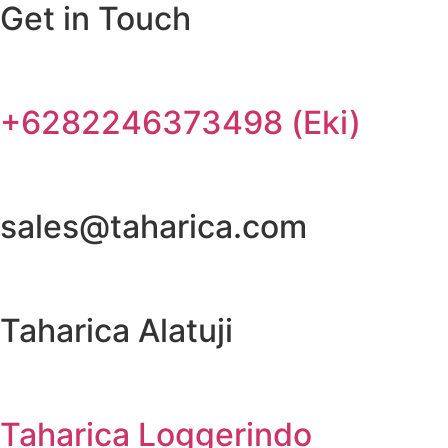
Get in Touch
+6282246373498 (Eki)
sales@taharica.com
Taharica Alatuji
Taharica Loggerindo