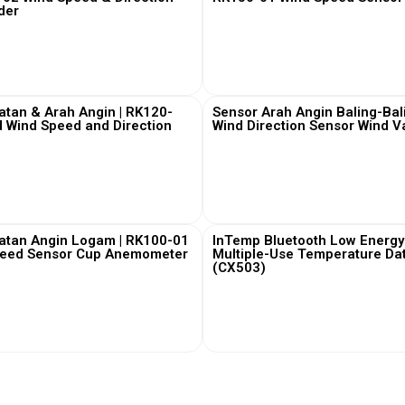
der
View More
View More
tan & Arah Angin | RK120-
Sensor Arah Angin Baling-Bal
 Wind Speed and Direction
Wind Direction Sensor Wind 
View More
View More
atan Angin Logam | RK100-01
InTemp Bluetooth Low Energy
peed Sensor Cup Anemometer
Multiple-Use Temperature Da
(CX503)
View More
View More