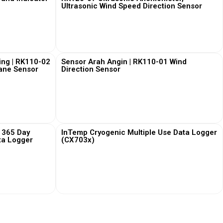
Ultrasonic Wind Speed Direction Sensor
View More
ing | RK110-02
Sensor Arah Angin | RK110-01 Wind
Vane Sensor
Direction Sensor
View More
 365 Day
InTemp Cryogenic Multiple Use Data Logger
ta Logger
(CX703x)
View More