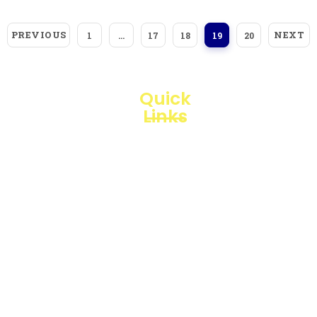
PREVIOUS
NEXT
1
…
17
18
19
20
Quick
Links
Loggerindo
hadir
Products
sebagai
mitra
Business
strategis
Line
dalam
penyediaan
Blogs
instrumen
yang
Projects
mengedepankan
presisi dan
reliabilitas