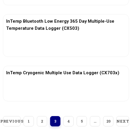
InTemp Bluetooth Low Energy 365 Day Multiple-Use
Temperature Data Logger (CX503)
View More
InTemp Cryogenic Multiple Use Data Logger (CX703x)
View More
PREVIOUS
NEXT
1
2
3
4
5
…
20