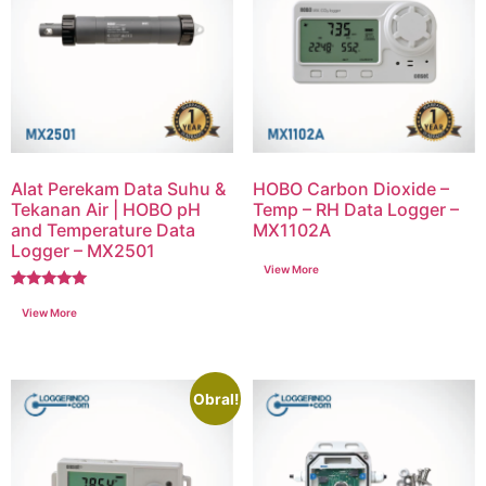
Alat Perekam Data Suhu &
HOBO Carbon Dioxide –
Tekanan Air | HOBO pH
Temp – RH Data Logger –
and Temperature Data
MX1102A
Logger – MX2501
Dinilai
5.00
dari 5
Obral!