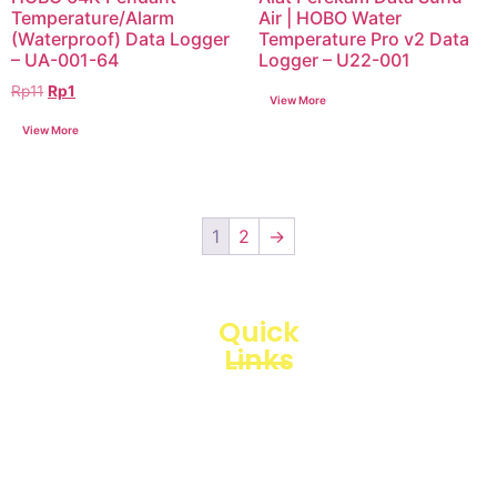
Temperature/Alarm
Air | HOBO Water
(Waterproof) Data Logger
Temperature Pro v2 Data
– UA-001-64
Logger – U22-001
Rp
11
Rp
1
1
2
→
Quick
Links
Loggerindo
hadir
Products
sebagai
mitra
Business
strategis
Line