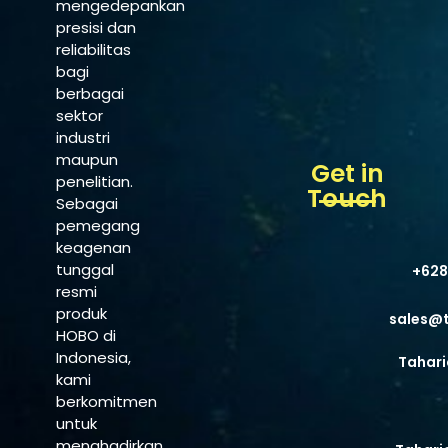
mengedepankan
presisi dan
reliabilitas
bagi
berbagai
sektor
industri
maupun
Get in
penelitian.
Touch
Sebagai
pemegang
keagenan
tunggal
+628
resmi
produk
sales@
HOBO di
Indonesia,
Tahari
kami
berkomitmen
untuk
menghadirkan