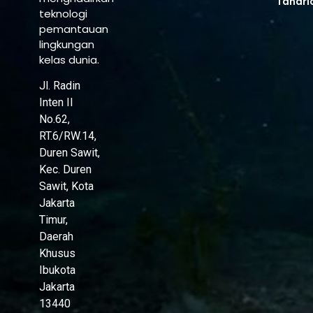
Tahari
teknologi
pemantauan
lingkungan
kelas dunia.
Jl. Radin
Inten II
No.62,
RT.6/RW.14,
Duren Sawit,
Kec. Duren
Sawit, Kota
Jakarta
Timur,
Daerah
Khusus
Ibukota
Jakarta
13440