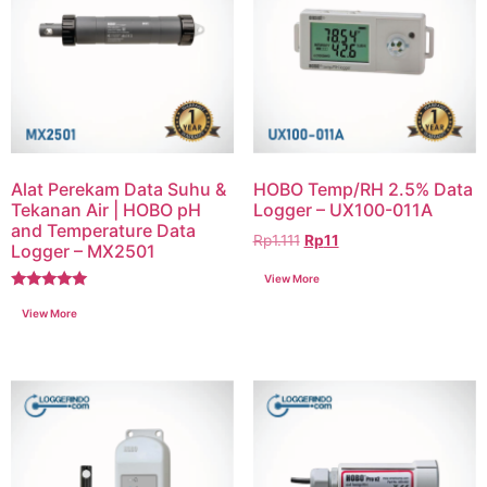
Alat Perekam Data Suhu &
HOBO Temp/RH 2.5% Data
Tekanan Air | HOBO pH
Logger – UX100-011A
and Temperature Data
Rp
1.111
Rp
11
Logger – MX2501
Dinilai
5.00
dari 5