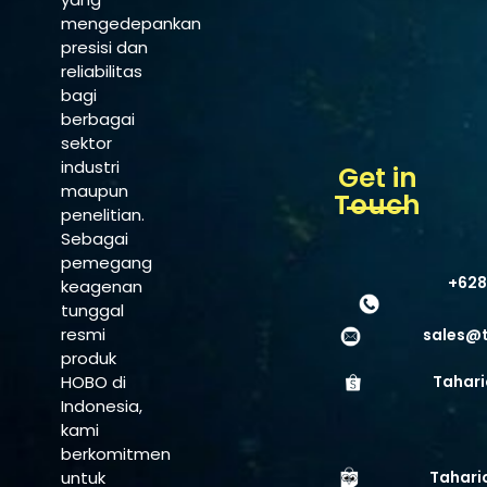
mengedepankan
presisi dan
reliabilitas
bagi
berbagai
sektor
industri
Get in
maupun
Touch
penelitian.
Sebagai
pemegang
+628
keagenan
tunggal
resmi
sales@
produk
HOBO di
Tahari
Indonesia,
kami
berkomitmen
untuk
Tahari