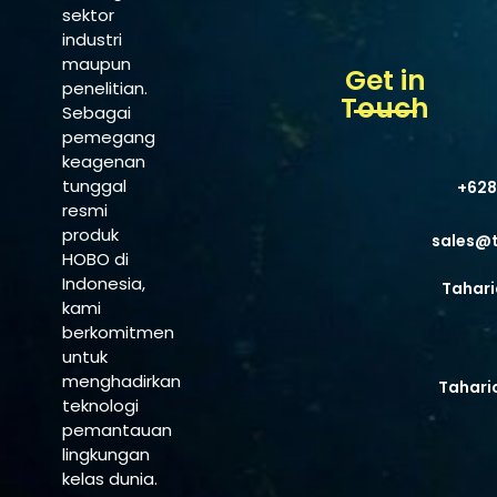
sektor
industri
maupun
Get in
penelitian.
Touch
Sebagai
pemegang
keagenan
tunggal
+628
resmi
produk
sales@
HOBO di
Indonesia,
Tahari
kami
berkomitmen
untuk
menghadirkan
Tahari
teknologi
pemantauan
lingkungan
kelas dunia.