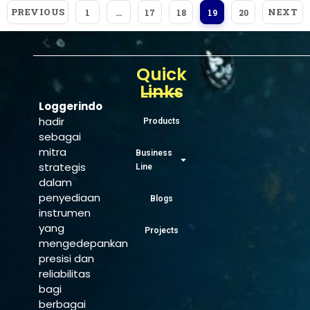
PREVIOUS
NEXT
1
…
17
18
19
20
Quick
Links
Loggerindo
hadir
Products
sebagai
mitra
Business
strategis
Line
dalam
penyediaan
Blogs
instrumen
yang
Projects
mengedepankan
presisi dan
reliabilitas
bagi
berbagai