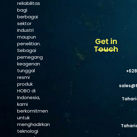
reliabilitas
bagi
berbagai
sektor
industri
maupun
Get in
penelitian.
Touch
Sebagai
pemegang
keagenan
tunggal
+628
resmi
produk
sales@
HOBO di
Indonesia,
Tahari
kami
berkomitmen
untuk
menghadirkan
Tahari
teknologi