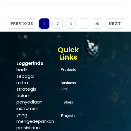
PREVIOUS
NEXT
1
2
3
…
20
Quick
Links
Loggerindo
hadir
Products
sebagai
mitra
Business
strategis
Line
dalam
penyediaan
Blogs
instrumen
yang
Projects
mengedepankan
presisi dan