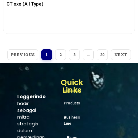
CT-xxx (All Type)
View More
PREVIOUS
NEXT
1
2
3
…
20
Quick
Links
Loggerindo
hadir
Products
sebagai
mitra
Business
strategis
Line
dalam
penyediaan
Blogs