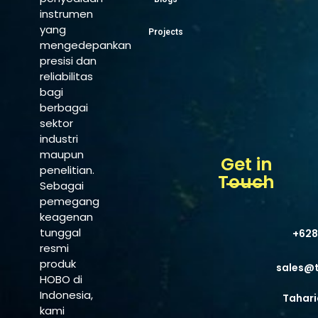
instrumen
yang
Projects
mengedepankan
presisi dan
reliabilitas
bagi
berbagai
sektor
industri
maupun
Get in
penelitian.
Touch
Sebagai
pemegang
keagenan
tunggal
+628
resmi
produk
sales@
HOBO di
Indonesia,
Tahari
kami