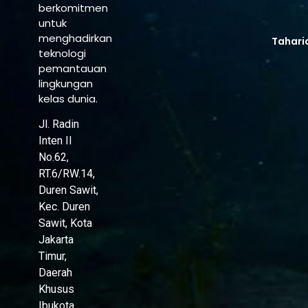
berkomitmen
untuk
menghadirkan
Tahari
teknologi
pemantauan
lingkungan
kelas dunia.
Jl. Radin
Inten II
No.62,
RT.6/RW.14,
Duren Sawit,
Kec. Duren
Sawit, Kota
Jakarta
Timur,
Daerah
Khusus
Ibukota