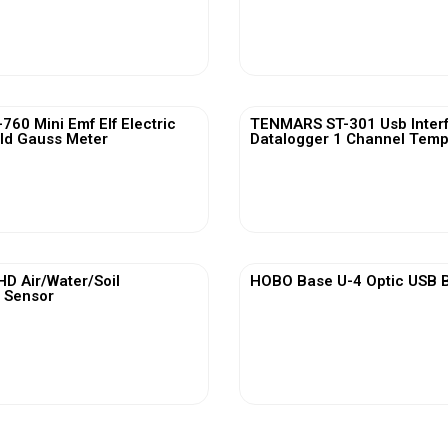
View More
View More
60 Mini Emf Elf Electric
TENMARS ST-301 Usb Inter
ld Gauss Meter
Datalogger 1 Channel Temp
View More
View More
 Air/Water/Soil
HOBO Base U-4 Optic USB B
 Sensor
View More
View More