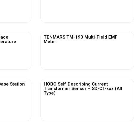
View More
face
TENMARS TM-190 Multi-Field EMF
erature
Meter
View More
ase Station
HOBO Self-Describing Current
Transformer Sensor – SD-CT-xxx (All
Type)
View More