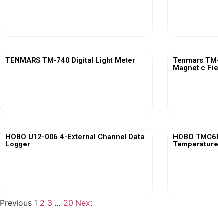
View More
TENMARS TM-740 Digital Light Meter
Tenmars TM-7
Magnetic Fie
View More
HOBO U12-006 4-External Channel Data
HOBO TMC6HD
Logger
Temperature
View More
Previous
1
2
3
…
20
Next