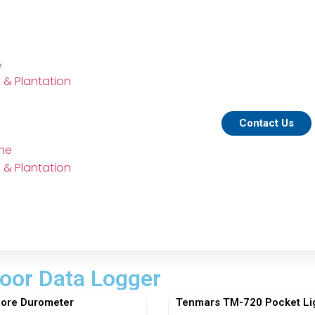
e
e & Plantation
Contact Us
ine
e & Plantation
door Data Logger
ore Durometer
Tenmars TM-720 Pocket Li