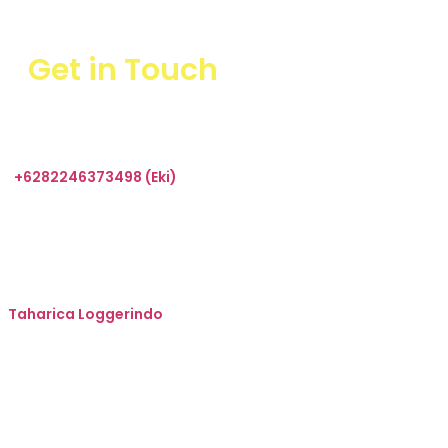
Get in Touch
+6282246373498 (Eki)
sales@taharica.com
Taharica Alatuji
Taharica Loggerindo