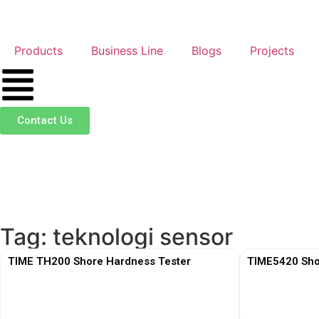
Products
Business Line
Blogs
Projects
Contact Us
Tag: teknologi sensor
TIME TH200 Shore Hardness Tester
TIME5420 Sho
View More