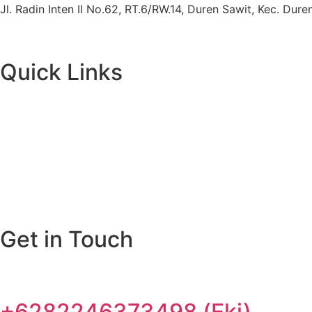
Jl. Radin Inten II No.62, RT.6/RW.14, Duren Sawit, Kec. Du
Quick Links
Get in Touch
+6282246373498 (Eki)