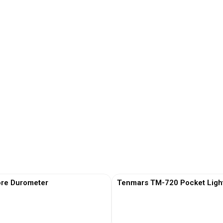
re Durometer
Tenmars TM-720 Pocket Ligh
View More
View More