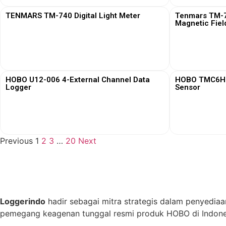
TENMARS TM-740 Digital Light Meter
Tenmars TM-76
Magnetic Fiel
View More
HOBO U12-006 4-External Channel Data
HOBO TMC6HD 
Logger
Sensor
View More
Previous
1
2
3
…
20
Next
Loggerindo
hadir sebagai mitra strategis dalam penyediaa
pemegang keagenan tunggal resmi produk HOBO di Indones