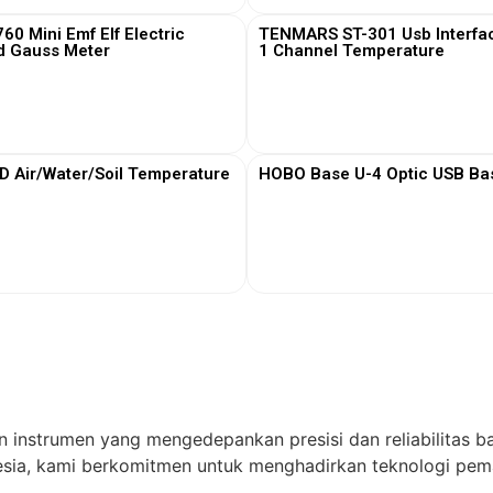
0 Mini Emf Elf Electric
TENMARS ST-301 Usb Interfa
d Gauss Meter
1 Channel Temperature
View More
View More
Air/Water/Soil Temperature
HOBO Base U-4 Optic USB Bas
View More
View More
n instrumen yang mengedepankan presisi dan reliabilitas ba
ia, kami berkomitmen untuk menghadirkan teknologi pema