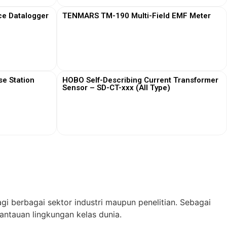
ce Datalogger
TENMARS TM-190 Multi-Field EMF Meter
View More
e Station
HOBO Self-Describing Current Transformer
Sensor – SD-CT-xxx (All Type)
View More
gi berbagai sektor industri maupun penelitian. Sebagai
ntauan lingkungan kelas dunia.