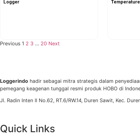
Logger
Temperature
View More
Previous
1
2
3
…
20
Next
Loggerindo
hadir sebagai mitra strategis dalam penyediaa
pemegang keagenan tunggal resmi produk HOBO di Indones
Jl. Radin Inten II No.62, RT.6/RW.14, Duren Sawit, Kec. Du
Quick Links