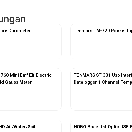
kungan
ore Durometer
Tenmars TM-720 Pocket Li
View More
View More
60 Mini Emf Elf Electric
TENMARS ST-301 Usb Inter
ld Gauss Meter
Datalogger 1 Channel Temp
View More
View More
 Air/Water/Soil
HOBO Base U-4 Optic USB B