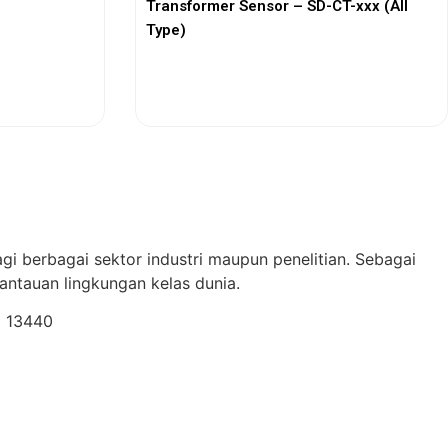
Transformer Sensor – SD-CT-xxx (All
Type)
View More
gi berbagai sektor industri maupun penelitian. Sebagai
ntauan lingkungan kelas dunia.
a 13440