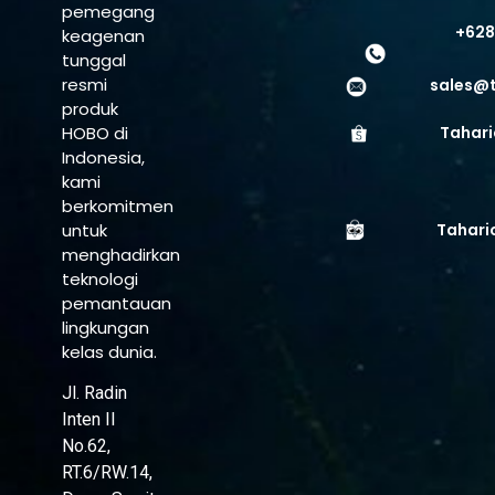
pemegang
+628
keagenan
tunggal
resmi
sales@
produk
HOBO di
Tahari
Indonesia,
kami
berkomitmen
untuk
Tahari
menghadirkan
teknologi
pemantauan
lingkungan
kelas dunia.
Jl. Radin
Inten II
No.62,
RT.6/RW.14,