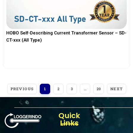
HOBO Self-Describing Current Transformer Sensor – SD-
CT-xxx (All Type)
View More
PREVIOUS
NEXT
1
2
3
…
20
Quick
Links