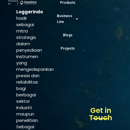
Products
Loggerindo
Business
hadir
Line
sebagai
mitra
Blogs
strategis
dalam
Projects
penyediaan
instrumen
yang
mengedepankan
presisi dan
reliabilitas
bagi
berbagai
sektor
industri
Get in
maupun
Touch
penelitian.
Sebagai