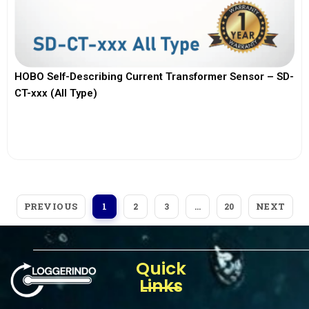
HOBO Self-Describing Current Transformer Sensor – SD-
CT-xxx (All Type)
View More
PREVIOUS
NEXT
1
2
3
…
20
Quick
Links