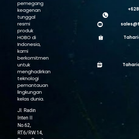
pemegang
+628
keagenan
tunggal
resmi
sales@
produk
HOBO di
Tahari
Indonesia,
kami
berkomitmen
untuk
Tahari
menghadirkan
teknologi
pemantauan
lingkungan
kelas dunia.
Jl. Radin
Inten II
No.62,
RT.6/RW.14,