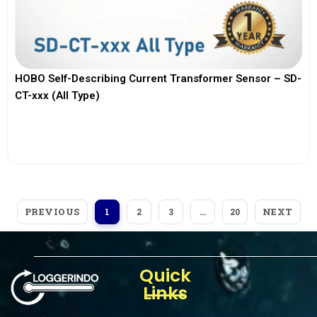
HOBO Self-Describing Current Transformer Sensor – SD-
CT-xxx (All Type)
View More
PREVIOUS
NEXT
1
2
3
…
20
Quick
Links