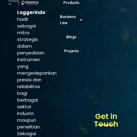
Products
Loggerindo
Business
hadir
Line
sebagai
mitra
Blogs
strategis
dalam
Projects
penyediaan
instrumen
yang
mengedepankan
presisi dan
reliabilitas
bagi
berbagai
sektor
industri
Get in
maupun
Touch
penelitian.
Sebagai