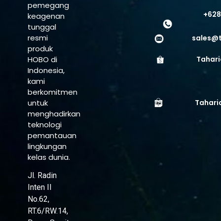
pemegang
+628
keagenan
tunggal
resmi
sales@
produk
HOBO di
Tahari
Indonesia,
kami
berkomitmen
untuk
Tahari
menghadirkan
teknologi
pemantauan
lingkungan
kelas dunia.
Jl. Radin
Inten II
No.62,
RT.6/RW.14,