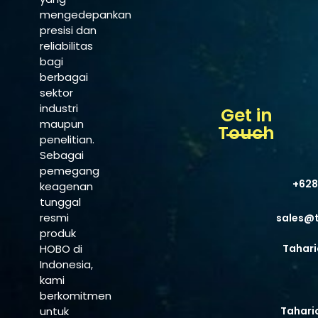
mengedepankan
presisi dan
reliabilitas
bagi
berbagai
sektor
industri
Get in
maupun
Touch
penelitian.
Sebagai
pemegang
+628
keagenan
tunggal
resmi
sales@
produk
HOBO di
Tahari
Indonesia,
kami
berkomitmen
untuk
Tahari