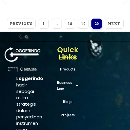
PREVIOUS
NEXT
1
…
18
19
20
Quick
Links
Products
Loggerindo
Business
hadir
Line
sebagai
mitra
Blogs
strategis
dalam
Projects
penyediaan
instrumen
yang