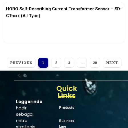
HOBO Self-Describing Current Transformer Sensor – SD-
CT-xxx (All Type)
View More
PREVIOUS
NEXT
1
2
3
…
20
Quick
Links
Loggerindo
hadir
Products
sebagai
mitra
Business
strategis
Line