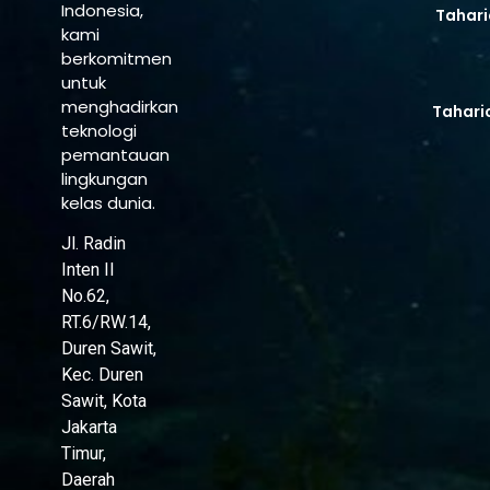
Indonesia,
Tahari
kami
berkomitmen
untuk
menghadirkan
Tahari
teknologi
pemantauan
lingkungan
kelas dunia.
Jl. Radin
Inten II
No.62,
RT.6/RW.14,
Duren Sawit,
Kec. Duren
Sawit, Kota
Jakarta
Timur,
Daerah