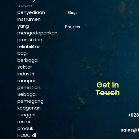
dalam
penyediaan
Blogs
instrumen
yang
Projects
mengedepankan
presisi dan
reliabilitas
bagi
berbagai
sektor
industri
maupun
Get in
penelitian.
Touch
Sebagai
pemegang
keagenan
tunggal
+628
resmi
produk
sales@
HOBO di