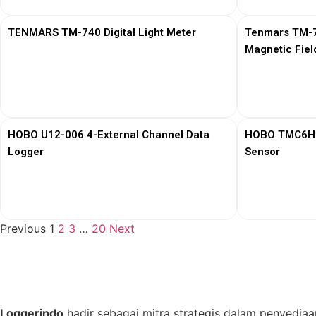
TENMARS TM-740 Digital Light Meter
Tenmars TM-76
Magnetic Fiel
View More
HOBO U12-006 4-External Channel Data
HOBO TMC6HD 
Logger
Sensor
View More
Previous
1
2
3
…
20
Next
Loggerindo
hadir sebagai mitra strategis dalam penyediaa