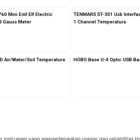
0 Mini Emf Elf Electric
TENMARS ST-301 Usb Interfa
d Gauss Meter
1 Channel Temperature
View More
View More
Air/Water/Soil Temperature
HOBO Base U-4 Optic USB Bas
View More
View More
n instrumen yang mengedepankan presisi dan reliabilitas ba