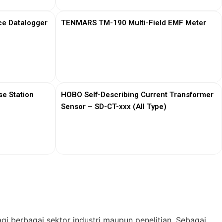
ce Datalogger
TENMARS TM-190 Multi-Field EMF Meter
View More
e Station
HOBO Self-Describing Current Transformer
Sensor – SD-CT-xxx (All Type)
View More
gi berbagai sektor industri maupun penelitian. Sebagai