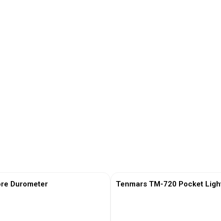
re Durometer
Tenmars TM-720 Pocket Ligh
View More
View More