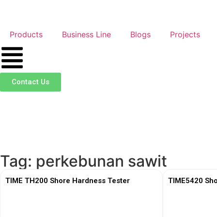
Products
Business Line
Blogs
Projects
Contact Us
Tag: perkebunan sawit
TIME TH200 Shore Hardness Tester
TIME5420 Sho
View More