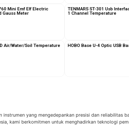
0 Mini Emf Elf Electric
TENMARS ST-301 Usb Interfa
d Gauss Meter
1 Channel Temperature
View More
View More
Air/Water/Soil Temperature
HOBO Base U-4 Optic USB Bas
View More
View More
n instrumen yang mengedepankan presisi dan reliabilitas ba
ia, kami berkomitmen untuk menghadirkan teknologi pema