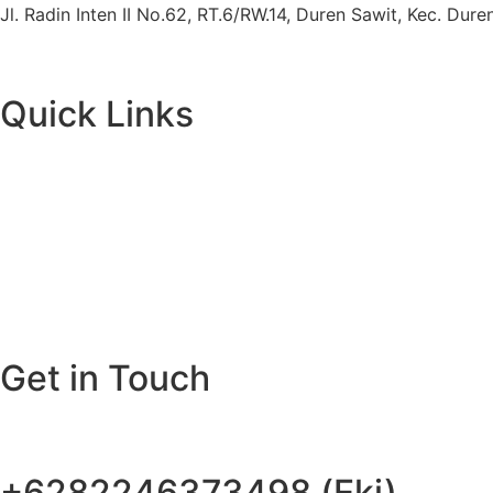
Jl. Radin Inten II No.62, RT.6/RW.14, Duren Sawit, Kec. Du
Quick Links
Get in Touch
+6282246373498 (Eki)