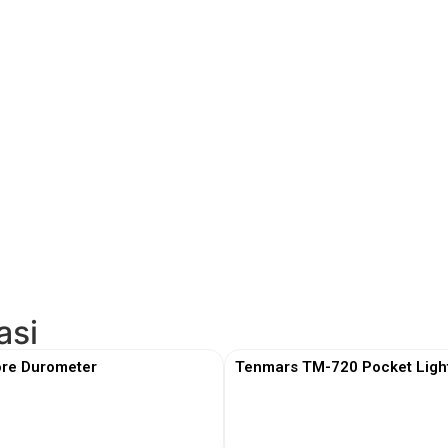
asi
re Durometer
Tenmars TM-720 Pocket Ligh
View More
View More