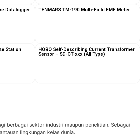
ce Datalogger
TENMARS TM-190 Multi-Field EMF Meter
View More
e Station
HOBO Self-Describing Current Transformer
Sensor – SD-CT-xxx (All Type)
View More
gi berbagai sektor industri maupun penelitian. Sebagai
ntauan lingkungan kelas dunia.