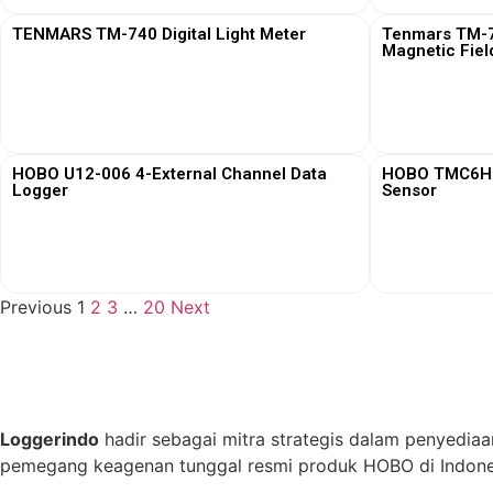
TENMARS TM-740 Digital Light Meter
Tenmars TM-76
Magnetic Fiel
View More
HOBO U12-006 4-External Channel Data
HOBO TMC6HD 
Logger
Sensor
View More
Previous
1
2
3
…
20
Next
Loggerindo
hadir sebagai mitra strategis dalam penyediaa
pemegang keagenan tunggal resmi produk HOBO di Indones