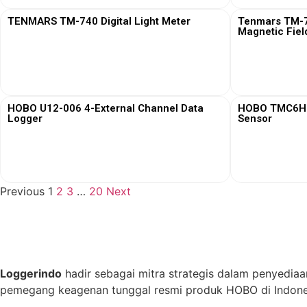
TENMARS TM-740 Digital Light Meter
Tenmars TM-76
Magnetic Fiel
View More
HOBO U12-006 4-External Channel Data
HOBO TMC6HD 
Logger
Sensor
View More
Previous
1
2
3
…
20
Next
Loggerindo
hadir sebagai mitra strategis dalam penyediaa
pemegang keagenan tunggal resmi produk HOBO di Indones