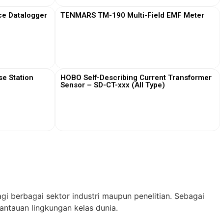
ce Datalogger
TENMARS TM-190 Multi-Field EMF Meter
View More
e Station
HOBO Self-Describing Current Transformer
Sensor – SD-CT-xxx (All Type)
View More
gi berbagai sektor industri maupun penelitian. Sebagai
ntauan lingkungan kelas dunia.