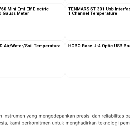
0 Mini Emf Elf Electric
TENMARS ST-301 Usb Interfa
d Gauss Meter
1 Channel Temperature
View More
View More
Air/Water/Soil Temperature
HOBO Base U-4 Optic USB Bas
View More
View More
n instrumen yang mengedepankan presisi dan reliabilitas ba
ia, kami berkomitmen untuk menghadirkan teknologi pema