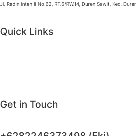
Jl. Radin Inten II No.62, RT.6/RW.14, Duren Sawit, Kec. Du
Quick Links
Get in Touch
+6282246373498 (Eki)