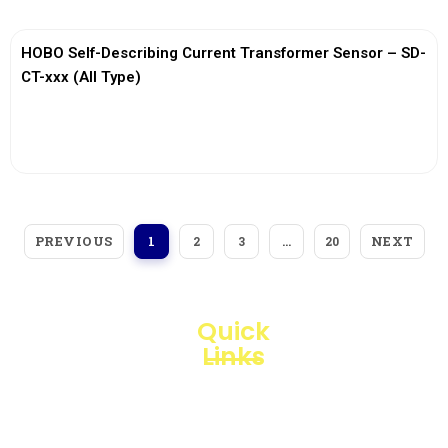
HOBO Self-Describing Current Transformer Sensor – SD-
CT-xxx (All Type)
View More
PREVIOUS
NEXT
1
2
3
…
20
Quick
Links
Loggerindo
hadir
Products
sebagai
mitra
Business