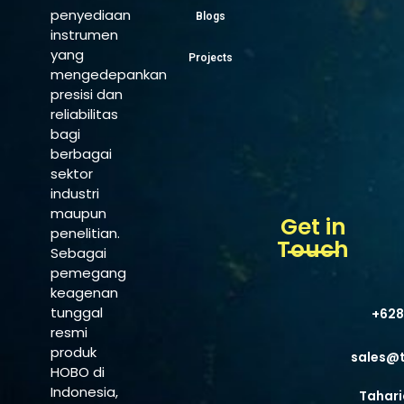
penyediaan
Blogs
instrumen
yang
Projects
mengedepankan
presisi dan
reliabilitas
bagi
berbagai
sektor
industri
maupun
Get in
penelitian.
Touch
Sebagai
pemegang
keagenan
tunggal
+628
resmi
produk
sales@
HOBO di
Indonesia,
Tahari