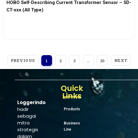
HOBO Self-Describing Current Transformer Sensor – SD-
CT-xxx (All Type)
View More
PREVIOUS
NEXT
1
2
3
…
20
Quick
Links
Loggerindo
hadir
Products
sebagai
mitra
Business
strategis
Line
dalam