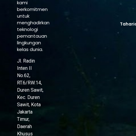
kami
berkomitmen
untuk
menghadirkan
Tahari
teknologi
pemantauan
lingkungan
kelas dunia.
Jl. Radin
Inten II
No.62,
RT.6/RW.14,
Duren Sawit,
Kec. Duren
Sawit, Kota
Jakarta
Timur,
Daerah
Khusus