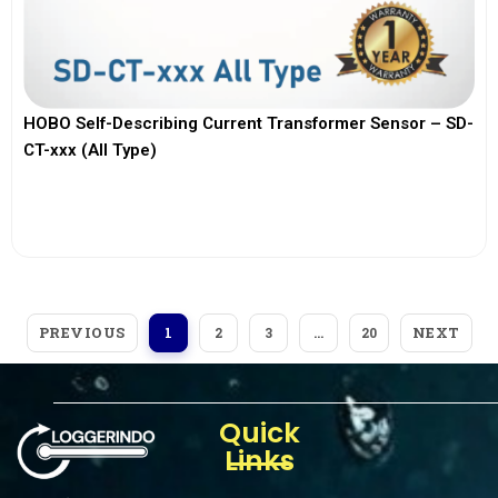
HOBO Self-Describing Current Transformer Sensor – SD-
CT-xxx (All Type)
View More
PREVIOUS
NEXT
1
2
3
…
20
Quick
Links