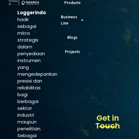
Products
Loggerindo
Business
hadir
Line
sebagai
mitra
Blogs
strategis
dalam
Projects
penyediaan
instrumen
yang
mengedepankan
presisi dan
reliabilitas
bagi
berbagai
sektor
industri
Get in
maupun
Touch
penelitian.
Sebagai