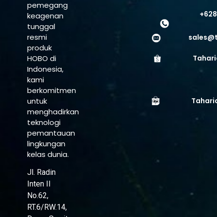
pemegang
+628
keagenan
tunggal
resmi
sales@
produk
HOBO di
Tahari
Indonesia,
kami
berkomitmen
untuk
Tahari
menghadirkan
teknologi
pemantauan
lingkungan
kelas dunia.
Jl. Radin
Inten II
No.62,
RT.6/RW.14,