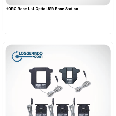
HOBO Base U-4 Optic USB Base Station
View More