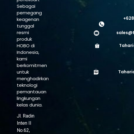
Sebagai
pemegang
+628
keagenan
tunggal
resmi
sales@
produk
HOBO di
Tahari
Indonesia,
kami
berkomitmen
untuk
Tahari
menghadirkan
teknologi
pemantauan
lingkungan
kelas dunia.
Jl. Radin
Inten II
No.62,