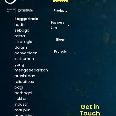
Products
Loggerindo
Business
hadir
Line
sebagai
mitra
Blogs
strategis
dalam
Projects
penyediaan
instrumen
yang
mengedepankan
presisi dan
reliabilitas
bagi
berbagai
sektor
industri
Get in
maupun
Touch
penelitian.