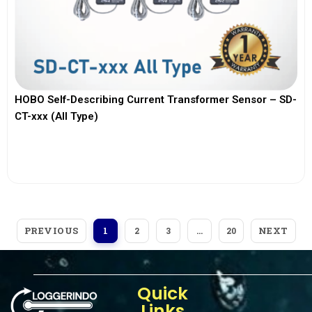
HOBO Self-Describing Current Transformer Sensor – SD-
CT-xxx (All Type)
View More
PREVIOUS
NEXT
1
2
3
…
20
Quick
Links