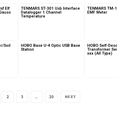
f Elf
TENMARS ST-301 Usb Interface
TENMARS TM-19
 Gauss
Datalogger 1 Channel
EMF Meter
Temperature
View More
View
/Soil
HOBO Base U-4 Optic USB Base
HOBO Self-Desc
Station
Transformer Se
xxx (All Type)
View More
View
2
3
…
20
NEXT