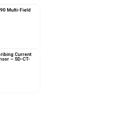
0 Multi-Field
 More
ribing Current
nsor – SD-CT-
 More