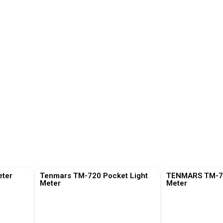
ter
Tenmars TM-720 Pocket Light
TENMARS TM-730
Meter
Meter
View More
View