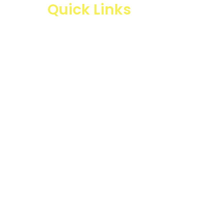
Quick Links
Products
Business Line
Blogs
Projects