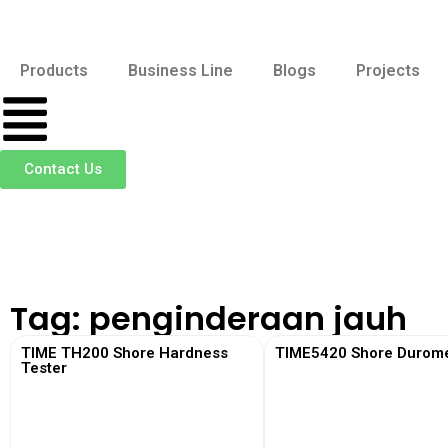
Products
Business Line
Blogs
Projects
Contact Us
Tag: penginderaan jauh
TIME TH200 Shore Hardness
TIME5420 Shore Durome
Tester
View More
View More