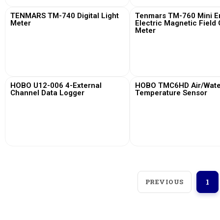
TENMARS TM-740 Digital Light
Tenmars TM-760 Mini Em
Meter
Electric Magnetic Field
Meter
View More
View More
HOBO U12-006 4-External
HOBO TMC6HD Air/Water
Channel Data Logger
Temperature Sensor
View More
View More
PREVIOUS
1