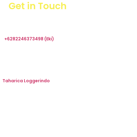
Get in Touch
+6282246373498 (Eki)
sales@taharica.com
Taharica Alatuji
Taharica Loggerindo