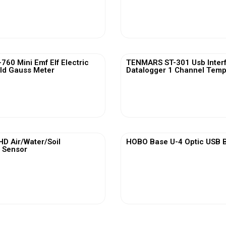
View More
View More
60 Mini Emf Elf Electric
TENMARS ST-301 Usb Inter
ld Gauss Meter
Datalogger 1 Channel Temp
View More
View More
 Air/Water/Soil
HOBO Base U-4 Optic USB B
 Sensor
View More
View More