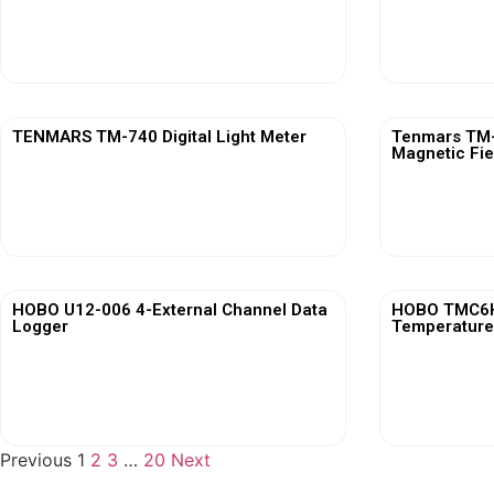
View More
TENMARS TM-740 Digital Light Meter
Tenmars TM-7
Magnetic Fie
View More
HOBO U12-006 4-External Channel Data
HOBO TMC6HD
Logger
Temperature
View More
Previous
1
2
3
…
20
Next