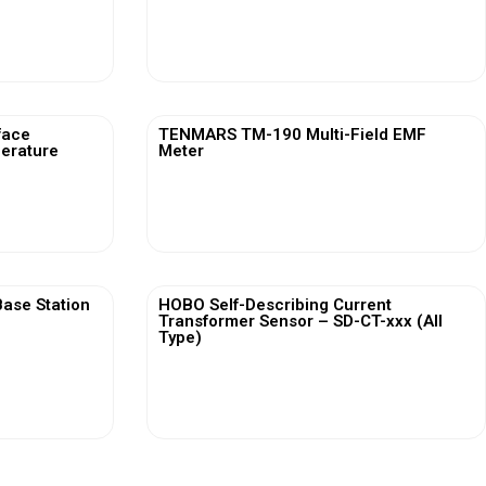
View More
face
TENMARS TM-190 Multi-Field EMF
erature
Meter
View More
ase Station
HOBO Self-Describing Current
Transformer Sensor – SD-CT-xxx (All
Type)
View More