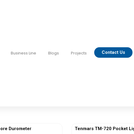
Contact Us
Business Line
Blogs
Projects
ore Durometer
Tenmars TM-720 Pocket Li