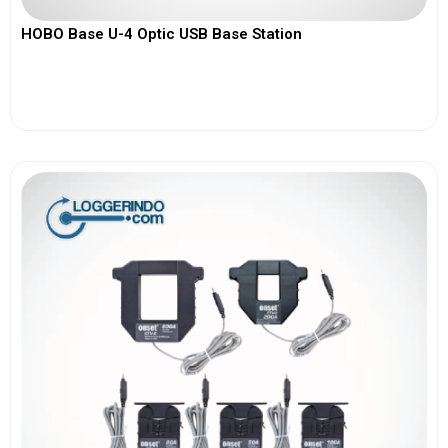
HOBO Base U-4 Optic USB Base Station
View More