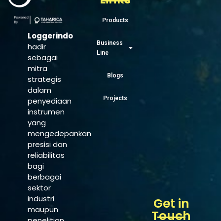
Products
Loggerindo
Business
hadir
Line
sebagai
mitra
Blogs
strategis
dalam
Projects
penyediaan
instrumen
yang
mengedepankan
presisi dan
reliabilitas
bagi
berbagai
sektor
industri
Get in
maupun
Touch
penelitian.