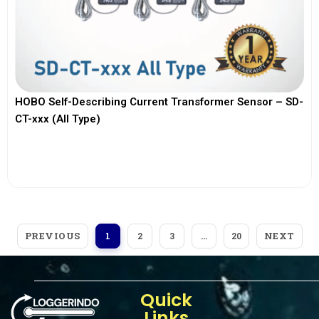
HOBO Self-Describing Current Transformer Sensor – SD-
CT-xxx (All Type)
View More
PREVIOUS
NEXT
1
2
3
…
20
Quick
Links