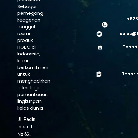
Sebagai
pemegang
+628
keagenan
tunggal
resmi
sales@
produk
HOBO di
Tahari
Indonesia,
kami
berkomitmen
untuk
Tahari
menghadirkan
teknologi
pemantauan
lingkungan
kelas dunia.
Jl. Radin
Inten II
No.62,