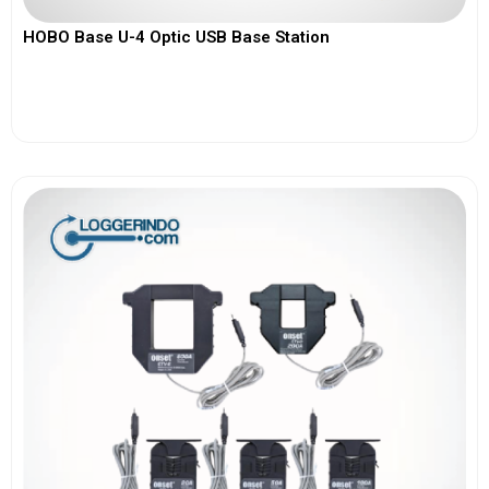
HOBO Base U-4 Optic USB Base Station
View More