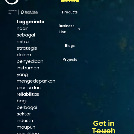
Products
Loggerindo
Business
hadir
Line
sebagai
mitra
Blogs
strategis
dalam
Projects
penyediaan
instrumen
yang
mengedepankan
presisi dan
reliabilitas
bagi
berbagai
sektor
industri
Get in
maupun
Touch
penelitian.