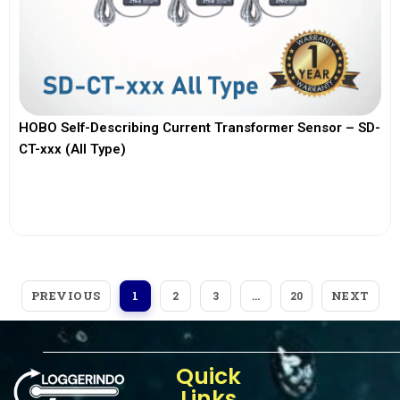
HOBO Self-Describing Current Transformer Sensor – SD-
CT-xxx (All Type)
View More
PREVIOUS
NEXT
1
2
3
…
20
Quick
Links