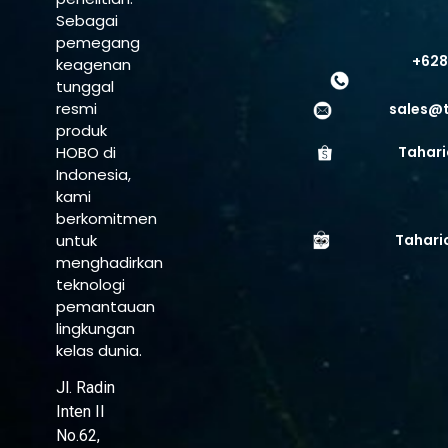
Sebagai
pemegang
+628
keagenan
tunggal
resmi
sales@
produk
HOBO di
Tahari
Indonesia,
kami
berkomitmen
untuk
Tahari
menghadirkan
teknologi
pemantauan
lingkungan
kelas dunia.
Jl. Radin
Inten II
No.62,