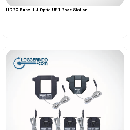
HOBO Base U-4 Optic USB Base Station
View More