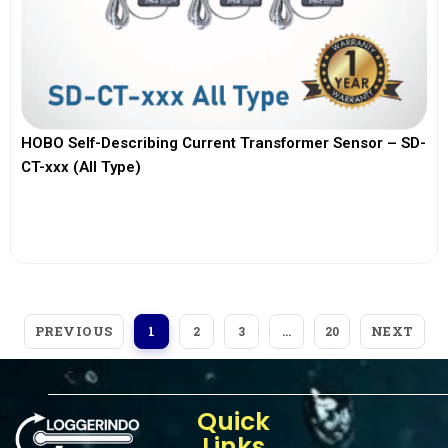
HOBO Self-Describing Current Transformer Sensor – SD-
CT-xxx (All Type)
View More
PREVIOUS
NEXT
1
2
3
…
20
Quick
Links