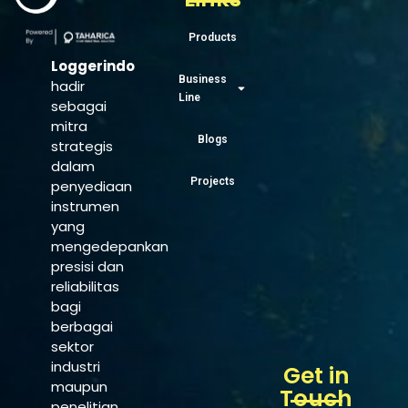
Products
Loggerindo
Business
hadir
Line
sebagai
mitra
Blogs
strategis
dalam
Projects
penyediaan
instrumen
yang
mengedepankan
presisi dan
reliabilitas
bagi
berbagai
sektor
industri
Get in
maupun
Touch
penelitian.