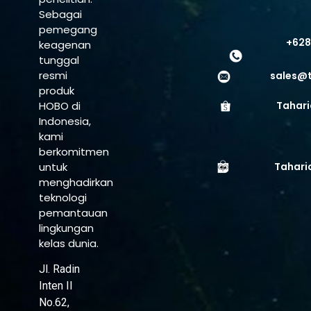
Sebagai
pemegang
+628
keagenan
tunggal
resmi
sales@
produk
HOBO di
Tahari
Indonesia,
kami
berkomitmen
untuk
Tahari
menghadirkan
teknologi
pemantauan
lingkungan
kelas dunia.
Jl. Radin
Inten II
No.62,