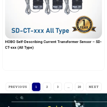
HOBO Self-Describing Current Transformer Sensor – SD-
CT-xxx (All Type)
View More
PREVIOUS
NEXT
1
2
3
…
20