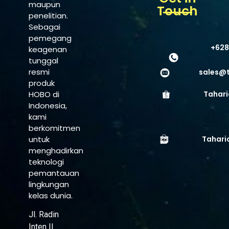
maupun
Touch
penelitian.
Sebagai
pemegang
+628
keagenan
tunggal
resmi
sales@
produk
HOBO di
Tahari
Indonesia,
kami
berkomitmen
untuk
Tahari
menghadirkan
teknologi
pemantauan
lingkungan
kelas dunia.
Jl. Radin
Inten II