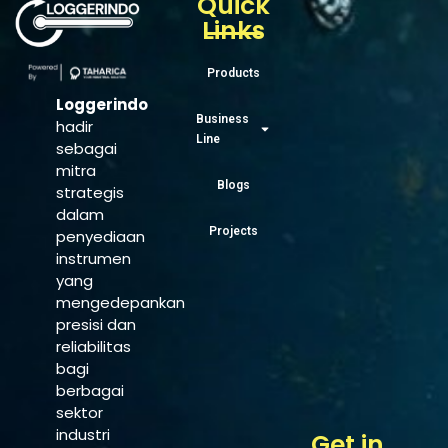
Quick
Links
Products
Loggerindo
Business
hadir
Line
sebagai
mitra
Blogs
strategis
dalam
Projects
penyediaan
instrumen
yang
mengedepankan
presisi dan
reliabilitas
bagi
berbagai
sektor
industri
Get in