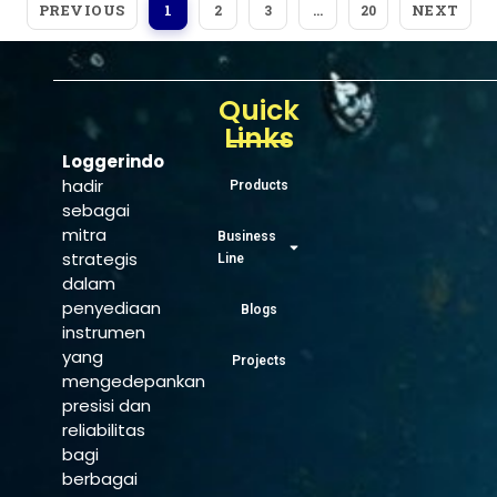
PREVIOUS
NEXT
1
2
3
…
20
Quick
Links
Loggerindo
hadir
Products
sebagai
mitra
Business
strategis
Line
dalam
penyediaan
Blogs
instrumen
yang
Projects
mengedepankan
presisi dan
reliabilitas
bagi
berbagai