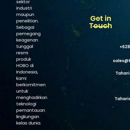
sektor
industri
maupun
Get in
penelitian.
Touch
Sebagai
pemegang
keagenan
tunggal
+628
resmi
produk
sales@
HOBO di
Indonesia,
Tahari
kami
berkomitmen
untuk
menghadirkan
Tahari
teknologi
pemantauan
lingkungan
kelas dunia.