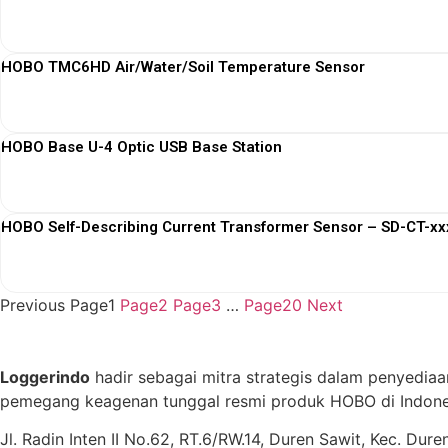
HOBO TMC6HD Air/Water/Soil Temperature Sensor
HOBO Base U-4 Optic USB Base Station
HOBO Self-Describing Current Transformer Sensor – SD-CT-xxx
Previous
Page
1
Page
2
Page
3
…
Page
20
Next
Loggerindo
hadir sebagai mitra strategis dalam penyediaa
pemegang keagenan tunggal resmi produk HOBO di Indones
Jl. Radin Inten II No.62, RT.6/RW.14, Duren Sawit, Kec. Du