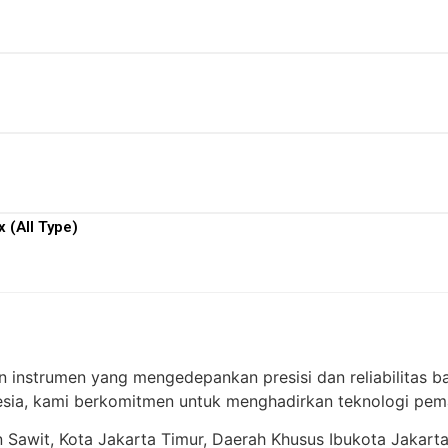
View More
View More
View More
 (All Type)
View More
n instrumen yang mengedepankan presisi dan reliabilitas ba
ia, kami berkomitmen untuk menghadirkan teknologi pema
ren Sawit, Kota Jakarta Timur, Daerah Khusus Ibukota Jakart