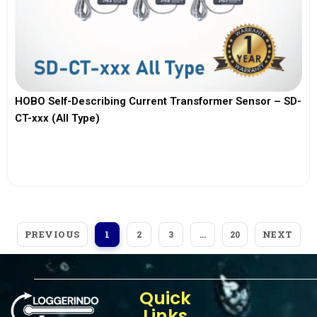
HOBO Self-Describing Current Transformer Sensor – SD-
CT-xxx (All Type)
View More
PREVIOUS
NEXT
1
2
3
…
20
Quick
Links