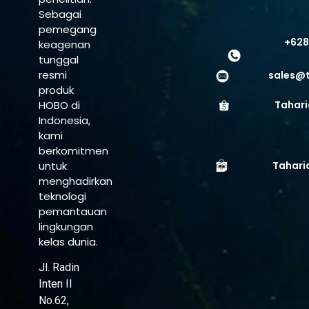
Sebagai
pemegang
+628
keagenan
tunggal
resmi
sales@
produk
HOBO di
Tahari
Indonesia,
kami
berkomitmen
untuk
Tahari
menghadirkan
teknologi
pemantauan
lingkungan
kelas dunia.
Jl. Radin
Inten II
No.62,