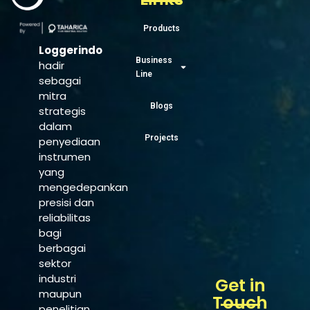
Products
Loggerindo
Business
hadir
Line
sebagai
mitra
Blogs
strategis
dalam
Projects
penyediaan
instrumen
yang
mengedepankan
presisi dan
reliabilitas
bagi
berbagai
sektor
industri
Get in
maupun
Touch
penelitian.