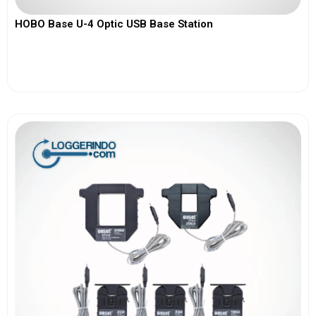
HOBO Base U-4 Optic USB Base Station
View More