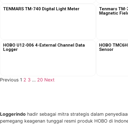
TENMARS TM-740 Digital Light Meter
Tenmars TM-76
Magnetic Fiel
View More
HOBO U12-006 4-External Channel Data
HOBO TMC6HD 
Logger
Sensor
View More
Previous
1
2
3
…
20
Next
Loggerindo
hadir sebagai mitra strategis dalam penyediaa
pemegang keagenan tunggal resmi produk HOBO di Indones