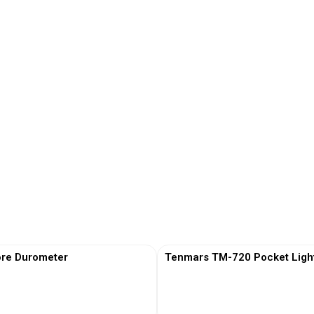
re Durometer
Tenmars TM-720 Pocket Ligh
View More
View More