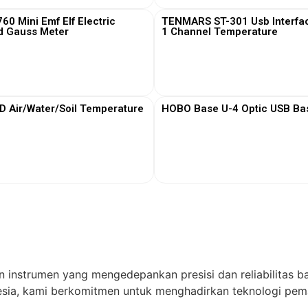
0 Mini Emf Elf Electric
TENMARS ST-301 Usb Interfa
d Gauss Meter
1 Channel Temperature
View More
View More
Air/Water/Soil Temperature
HOBO Base U-4 Optic USB Bas
View More
View More
n instrumen yang mengedepankan presisi dan reliabilitas ba
ia, kami berkomitmen untuk menghadirkan teknologi pema