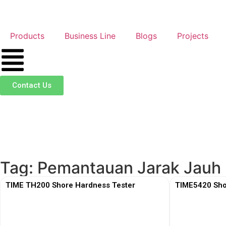
Products
Business Line
Blogs
Projects
Contact Us
Tag: Pemantauan Jarak Jauh
TIME TH200 Shore Hardness Tester
TIME5420 Sho
View More