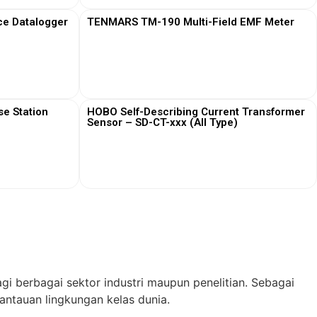
ce Datalogger
TENMARS TM-190 Multi-Field EMF Meter
View More
e Station
HOBO Self-Describing Current Transformer
Sensor – SD-CT-xxx (All Type)
View More
gi berbagai sektor industri maupun penelitian. Sebagai
ntauan lingkungan kelas dunia.