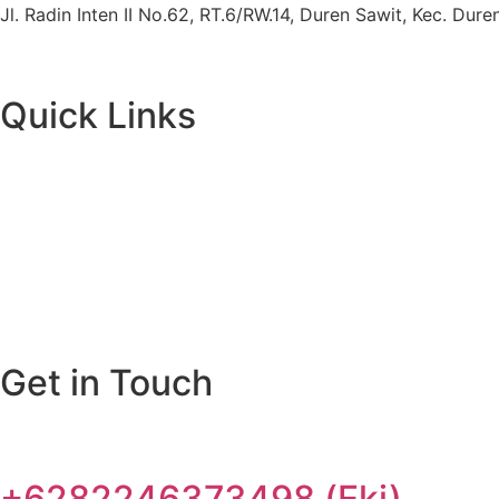
Jl. Radin Inten II No.62, RT.6/RW.14, Duren Sawit, Kec. Du
Quick Links
Get in Touch
+6282246373498 (Eki)