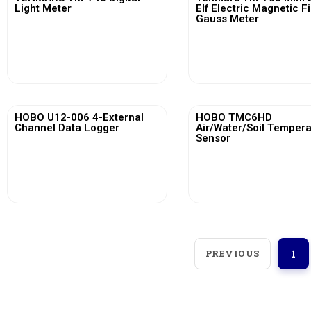
Light Meter
Elf Electric Magnetic F
Gauss Meter
View More
View More
HOBO U12-006 4-External
HOBO TMC6HD
Channel Data Logger
Air/Water/Soil Temper
Sensor
View More
View More
PREVIOUS
1