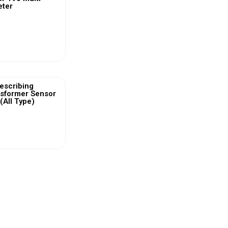
eter
ew More
escribing
nsformer Sensor
(All Type)
ew More