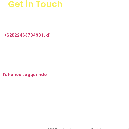
Get in Touch
+6282246373498 (Eki)
sales@taharica.com
Taharica Alatuji
Taharica Loggerindo