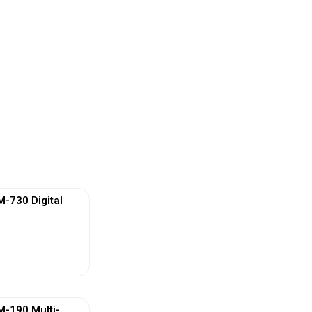
730 Digital
ew More
-190 Multi-