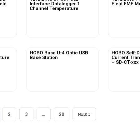
ield
Interface Datalogger 1
Field EMF M
Channel Temperature
View More
Vi
HOBO Base U-4 Optic USB
HOBO Self-D
ature
Base Station
Current Tra
– SD-CT-xxx 
View More
Vi
2
3
…
20
NEXT