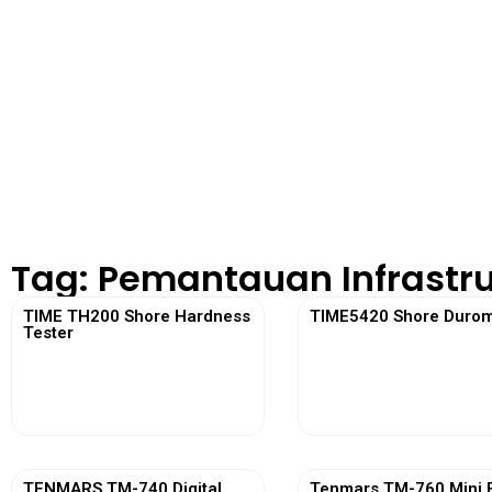
Tag: Pemantauan Infrastru
TIME TH200 Shore Hardness
TIME5420 Shore Durom
Tester
View More
View More
TENMARS TM-740 Digital
Tenmars TM-760 Mini 