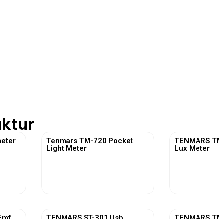
ktur
eter
Tenmars TM-720 Pocket
TENMARS TM-
Light Meter
Lux Meter
View More
Vi
Emf
TENMARS ST-301 Usb
TENMARS TM