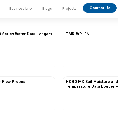
Contact Us
Business Line
Blogs
Projects
Series Water Data Loggers
TMR-WR106
View More
View More
r Flow Probes
HOBO MX Soil Moisture and
Temperature Data Logger 
View More
View More