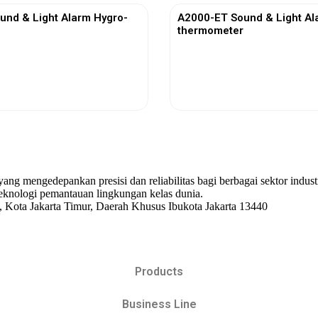
und & Light Alarm Hygro-
A2000-ET Sound & Light Al
thermometer
View More
View More
 yang mengedepankan presisi dan reliabilitas bagi berbagai sektor indu
knologi pemantauan lingkungan kelas dunia.
, Kota Jakarta Timur, Daerah Khusus Ibukota Jakarta 13440
Products
Business Line