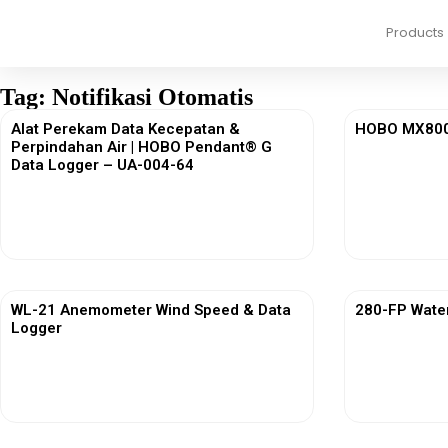
Products
Tag: Notifikasi Otomatis
Alat Perekam Data Kecepatan &
HOBO MX800 
Perpindahan Air | HOBO Pendant® G
Data Logger – UA-004-64
View More
WL-21 Anemometer Wind Speed & Data
280-FP Wate
Logger
View More