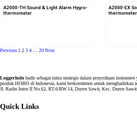
A2000-TH Sound & Light Alarm Hygro-
A2000-EX So
thermometer
thermometer
View More
Previous
1
2
3
4
…
20
Next
Loggerindo
hadir sebagai mitra strategis dalam penyediaan instrumen
produk HOBO di Indonesia, kami berkomitmen untuk menghadirkan te
Jl. Radin Inten II No.62, RT.6/RW.14, Duren Sawit, Kec. Duren Sawit
Quick Links