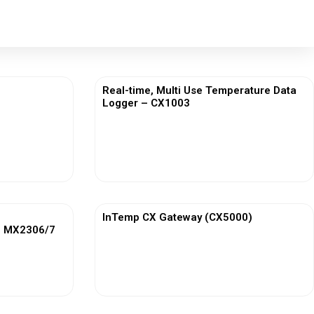
Real-time, Multi Use Temperature Data
Logger – CX1003
View More
InTemp CX Gateway (CX5000)
– MX2306/7
View More