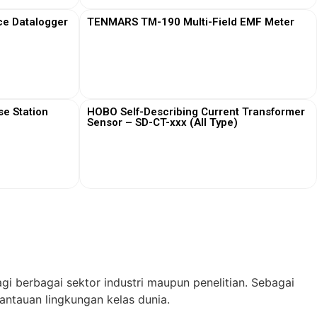
ce Datalogger
TENMARS TM-190 Multi-Field EMF Meter
View More
e Station
HOBO Self-Describing Current Transformer
Sensor – SD-CT-xxx (All Type)
View More
gi berbagai sektor industri maupun penelitian. Sebagai
ntauan lingkungan kelas dunia.