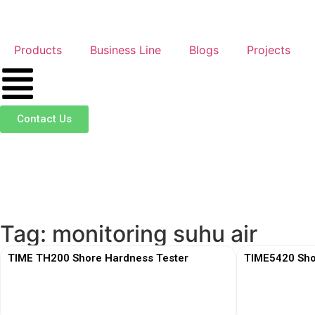
Products
Business Line
Blogs
Projects
Contact Us
Tag: monitoring suhu air
TIME TH200 Shore Hardness Tester
TIME5420 Sho
View More