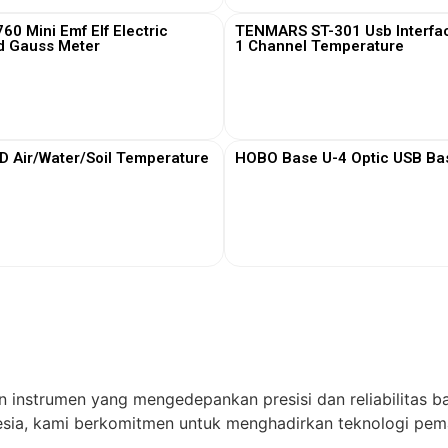
0 Mini Emf Elf Electric
TENMARS ST-301 Usb Interfa
d Gauss Meter
1 Channel Temperature
View More
View More
Air/Water/Soil Temperature
HOBO Base U-4 Optic USB Bas
View More
View More
n instrumen yang mengedepankan presisi dan reliabilitas ba
ia, kami berkomitmen untuk menghadirkan teknologi pema