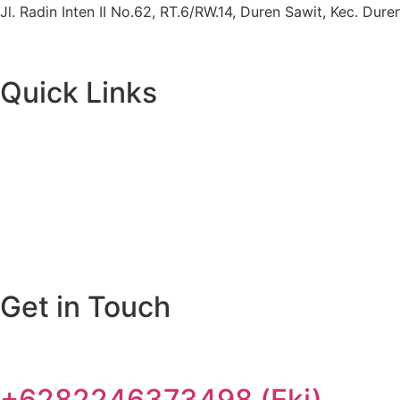
Jl. Radin Inten II No.62, RT.6/RW.14, Duren Sawit, Kec. Du
Quick Links
Get in Touch
+6282246373498 (Eki)