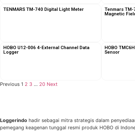
TENMARS TM-740 Digital Light Meter
Tenmars TM-76
Magnetic Fiel
View More
HOBO U12-006 4-External Channel Data
HOBO TMC6HD 
Logger
Sensor
View More
Previous
1
2
3
…
20
Next
Loggerindo
hadir sebagai mitra strategis dalam penyediaa
pemegang keagenan tunggal resmi produk HOBO di Indones