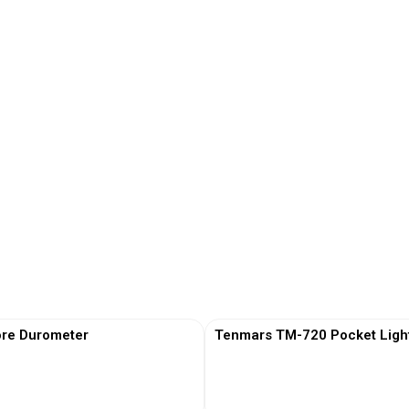
re Durometer
Tenmars TM-720 Pocket Ligh
View More
View More