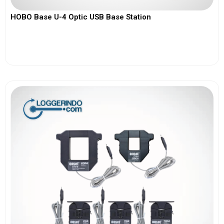
HOBO Base U-4 Optic USB Base Station
View More