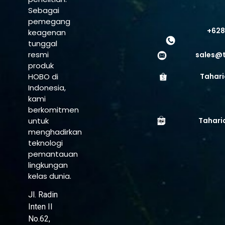
Sebagai
pemegang
+628
keagenan
tunggal
resmi
sales@
produk
HOBO di
Tahari
Indonesia,
kami
berkomitmen
untuk
Tahari
menghadirkan
teknologi
pemantauan
lingkungan
kelas dunia.
Jl. Radin
Inten II
No.62,