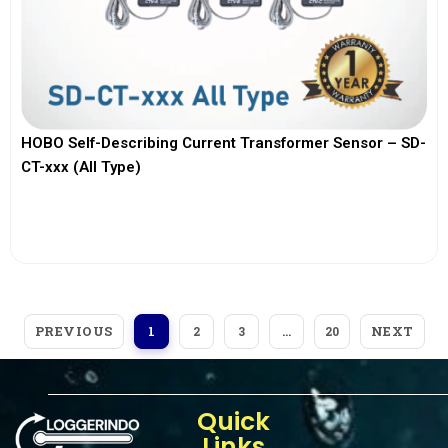
HOBO Self-Describing Current Transformer Sensor – SD-
CT-xxx (All Type)
View More
PREVIOUS
NEXT
1
2
3
…
20
Quick
Links