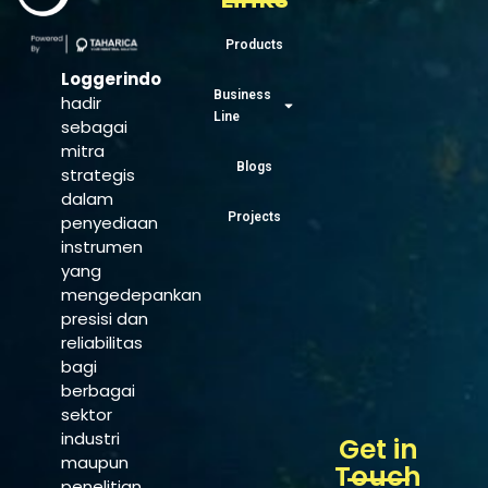
Products
Loggerindo
Business
hadir
Line
sebagai
mitra
Blogs
strategis
dalam
Projects
penyediaan
instrumen
yang
mengedepankan
presisi dan
reliabilitas
bagi
berbagai
sektor
industri
Get in
maupun
Touch
penelitian.