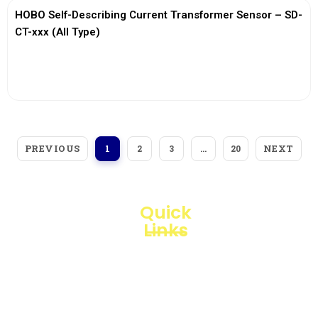
HOBO Self-Describing Current Transformer Sensor – SD-
CT-xxx (All Type)
View More
PREVIOUS
NEXT
1
2
3
…
20
Quick
Links
Loggerindo
hadir
Products
sebagai
mitra
Business
strategis
Line