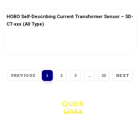
HOBO Self-Describing Current Transformer Sensor – SD-
CT-xxx (All Type)
View More
PREVIOUS
NEXT
1
2
3
…
20
Quick
Links
Loggerindo
hadir
Products
sebagai
mitra
Business