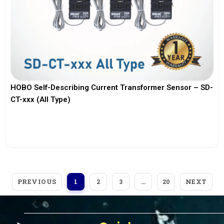
HOBO Self-Describing Current Transformer Sensor – SD-
CT-xxx (All Type)
View More
PREVIOUS
NEXT
1
2
3
…
20