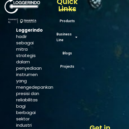
Quick
Links
Products
Loggerindo
Business
hadir
Line
sebagai
mitra
Blogs
strategis
dalam
Projects
penyediaan
instrumen
yang
mengedepankan
presisi dan
reliabilitas
bagi
berbagai
sektor
industri
Get in