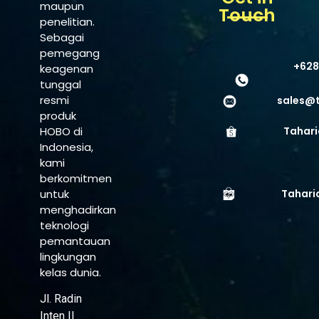
maupun
Touch
penelitian.
Sebagai
pemegang
+628
keagenan
tunggal
resmi
sales@
produk
HOBO di
Tahari
Indonesia,
kami
berkomitmen
untuk
Tahari
menghadirkan
teknologi
pemantauan
lingkungan
kelas dunia.
Jl. Radin
Inten II