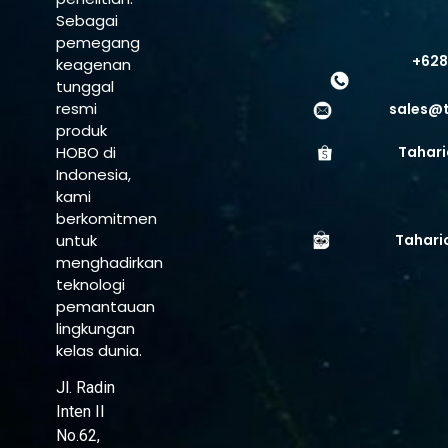
Sebagai
pemegang
+628
keagenan
tunggal
resmi
sales@
produk
HOBO di
Tahari
Indonesia,
kami
berkomitmen
untuk
Tahari
menghadirkan
teknologi
pemantauan
lingkungan
kelas dunia.
Jl. Radin
Inten II
No.62,