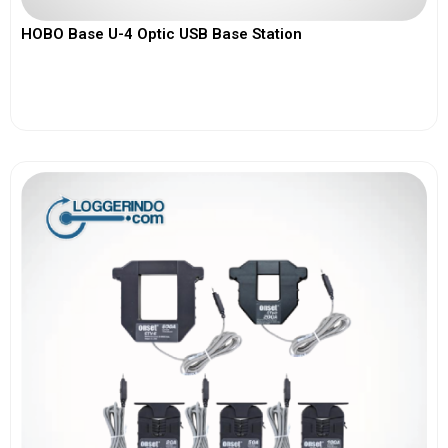
HOBO Base U-4 Optic USB Base Station
View More