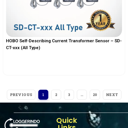
HOBO Self-Describing Current Transformer Sensor – SD-
CT-xxx (All Type)
View More
PREVIOUS
NEXT
1
2
3
…
20
Quick
Links