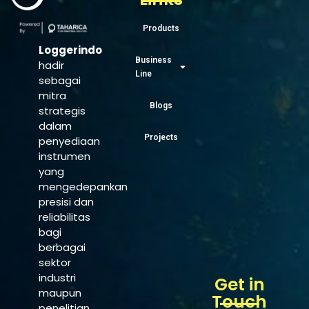
Products
Loggerindo
Business
hadir
Line
sebagai
mitra
Blogs
strategis
dalam
Projects
penyediaan
instrumen
yang
mengedepankan
presisi dan
reliabilitas
bagi
berbagai
sektor
industri
Get in
maupun
Touch
penelitian.